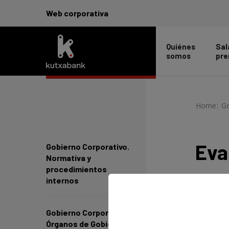
Web corporativa
Quiénes
Sal
somos
pre
Home
-
>
Go
Eva
Gobierno Corporativo.
Normativa y
procedimientos
internos
Procedim
30 de la
cumplir
Gobierno Corporativo.
Órganos de Gobierno