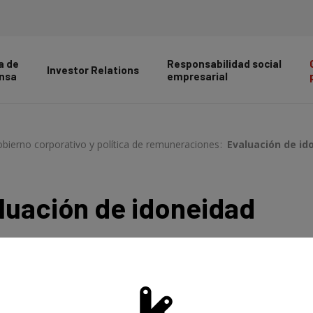
a de
Responsabilidad social
Investor Relations
nsa
empresarial
bierno corporativo y política de remuneraciones
>
Evaluación de id
luación de idoneidad
ientos establecidos para asegurar la idoneidad de las 
 Circular 2/2016, del Banco de España, así como sobre 
 con las normas sobre incompatibilidades (Norma 60.m):