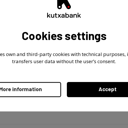
ación sobre los procedimientos establecidos para asegu
das en la norma 30 de la Circular 2/2016, del Banco de E
ismos dispuestos para cumplir con las normas sobre in
Cookies settings
referencias incluidas en este listado con el término "Norma", se refieren a las d
l Banco de España, a las entidades de crédito, sobre supervisión y solvencia,
pañol a la Directiva 2013/36/UE y al Reglamento (UE) n. 575/2013.
es own and third-party cookies with technical purposes, it
transfers user data without the user’s consent.
More information
Accept