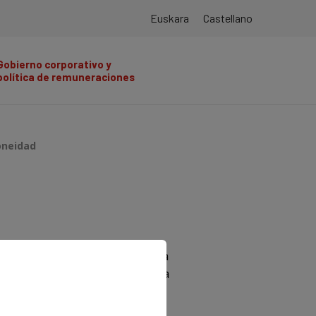
Euskara
Castellano
Gobierno corporativo y
política de remuneraciones
oneidad
personas referidas en la norma
los mecanismos dispuestos para