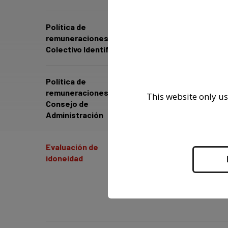
Inform
referi
Política de
Mecan
remuneraciones.
Colectivo Identificado
*Todas las 
Política de
febrero, de
jurídico es
remuneraciones.
This website only us
Consejo de
Administración
Evaluación de
idoneidad