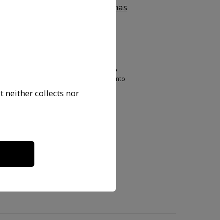
rar la idoneidad de las personas
spaña
compatibilidades
isposiciones de la Circular 2/2016, de 2 de
 que completa la adaptación del ordenamiento
 neither collects nor