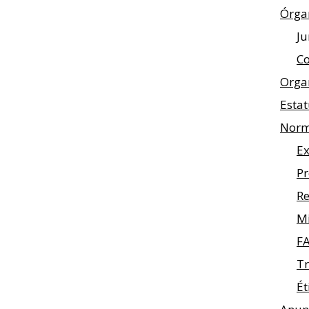
Órga
Ju
Co
Orga
Estat
Norm
Ex
Pr
Re
M
F
Tr
Ét