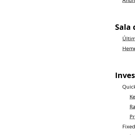
Anun
Sala 
Últim
Heme
Inves
Quic
Ke
Ra
Pr
Fixe