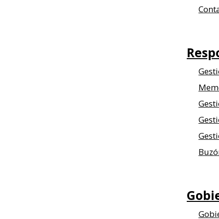
Cont
Respo
Gesti
Memo
Gest
Gesti
Gesti
Buzón
Gobie
Gobie