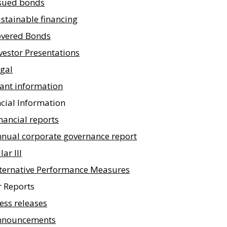
sued bonds
stainable financing
overed Bonds
vestor Presentations
gal
ant information
cial Information
nancial reports
nual corporate governance report
llar III
ternative Performance Measures
r Reports
ess releases
nnouncements