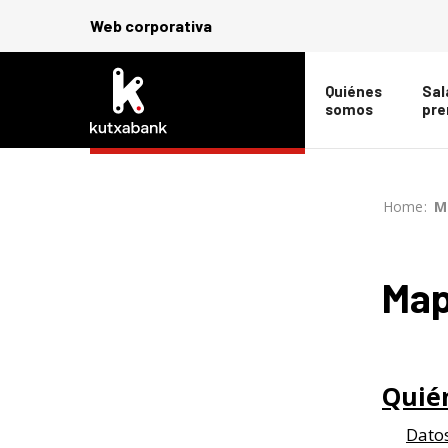
Web corporativa
Quiénes
Sal
somos
pre
Home
-
>
M
Map
Quié
Datos