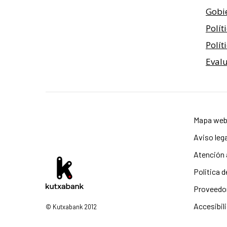
Gobi
Polít
Polít
Eval
Mapa we
Aviso lega
Atención a
Politica 
Proveedo
Accesibil
© Kutxabank 2012