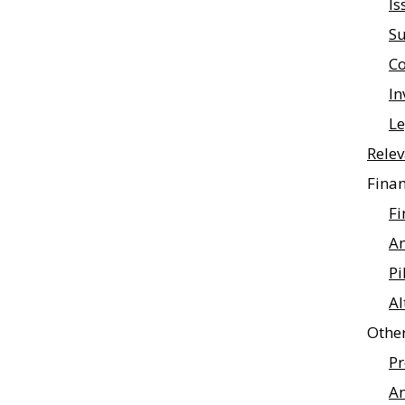
Is
Su
C
In
Le
Relev
Finan
Fi
An
Pi
Al
Othe
Pr
A