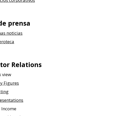
cios corporativos
de
prensa
as noticias
roteca
tor Relations
k view
y Figures
ting
esentations
d Income