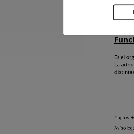
Cons
Func
Es el ór
La admin
distinta
Mapa we
Aviso lega