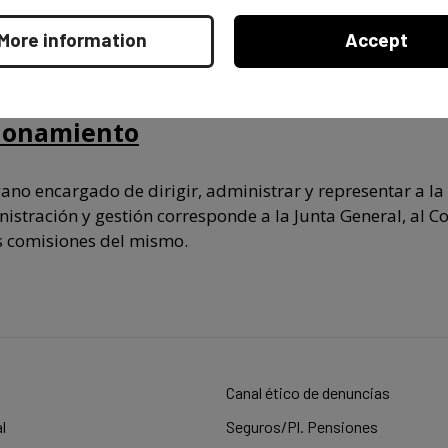
More information
Accept
ejo de Administración, Comisiones 
ionamiento
gano encargado de dirigir, administrar y representar a la
istración y gestión corresponde a la Junta General, al C
s comisiones del mismo.
b
Canal ético de denuncias
l
Seguros/Pl. Pensiones