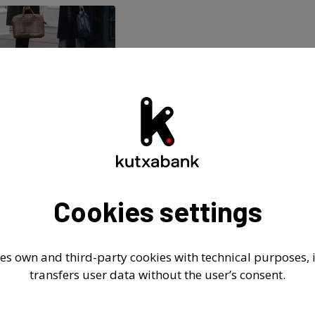
 General de Accionistas
 General está integrada por los 3 accionistas de la soc
IÓN BANCARIA-BILBAO BIZKAIA KUTXA BANKU FUNDAZ
KUTXA BANKU FUNDAZIOA; y FUNDACIÓN BANCARIA VI
Cookies settings
lo de Gestión Fundación Bancaria BBK
lo de Gestión Fundación Bancaria Kutxa
es own and third-party cookies with technical purposes, it
transfers user data without the user’s consent.