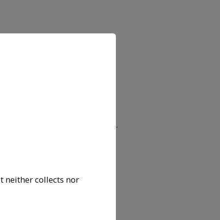
iedad, BILBAO BIZKAIA KUTXA
IOA; FUNDACIÓN BANCARIA
TAL-VITAL BANKU FUNDAZIOA.
 neither collects nor