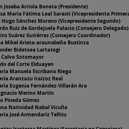
n Joseba Arriola Boneta (Presidente)
sa María Fátima Leal Sarasti (Vicepresidenta Primer
e Hugo Sánchez Moreno (Vicepresidente Segundo)
rdo Ruiz de Gordejuela Palacio (Consejero Delegado)
lito Suárez Gutiérrez (Consejero Coordinador)
ba Mikel Arieta-araunabeña Bustinza
ander Bidetxea Lartategi
o Calvo Sotomayor
rdo del Corte Elduayen
ría Manuela Escribano Riego
ría Aranzazu Iraizoz Real
ría Eugenia Fernández-Villarán Ara
 Ignacio Merino Martín
co Pineda Gómez
ena Natividad Nabal Vicuña
ría José Armendariz Tellitu
antzu Irastorza Martínez (Secretaria no Consejera)