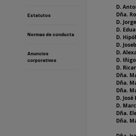
D. Anto
Dña. Ro
Estatutos
D. Jorg
D. Edua
Normas de conducta
D. Hipó
D. Jose
D. Alex
Anuncios
D. Iñig
corporativos
D. Rica
Dña. Ma
Dña. Ma
Dña. Ma
D. José
D. Mar
Dña. El
Dña. Ma
Dña. Ir