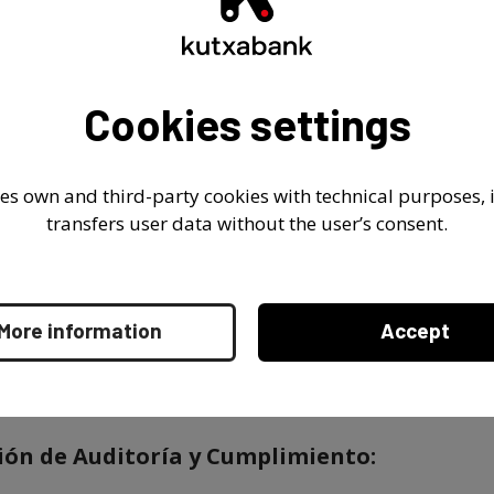
ría Manuela Escribano Riego
ander Bidetxea Lartategi
ba Mikel Arieta-araunabeña Bustinza
lito Suárez Gutiérrez
Cookies settings
es own and third-party cookies with technical purposes, it
ón de Retribuciones:
transfers user data without the user’s consent.
lito Suárez Gutiérrez
ba Mikel Arieta-araunabeña Bustinza
ría Aranzazu Iraizoz Real
More information
Accept
ander Bidetxea Lartategi
ría Eugenia Fernández-Villarán Ara
ón de Auditoría y Cumplimiento: