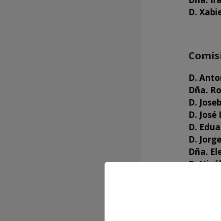
D. Xabi
Comisi
D. Anto
Dña. Ro
D. Jose
D. José
D. Edua
D. Jorg
Dña. El
D. Hipó
Comis