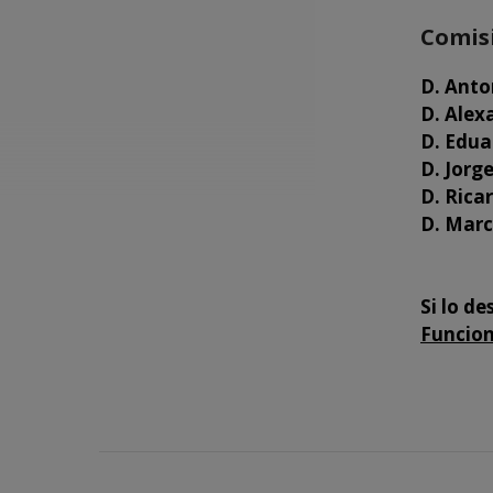
Comisi
D. Anto
D. Alex
D. Edua
D. Jor
D. Rica
D. Mar
Si lo d
Funcio