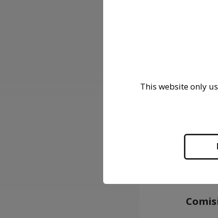
Dña. Ma
D. Alex
D. Jose
D. Hipó
This website only us
Comisi
D. Hipó
D. Jose
Dña. Ma
D. Alex
Dña. Ma
Comisi