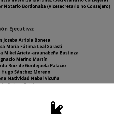
er Notario Bordonaba (Vicesecretario no Consejero)
ón Ejecutiva:
n Joseba Arriola Boneta
sa María Fátima Leal Sarasti
ba Mikel Arieta-araunabeña Bustinza
 Ignacio Merino Martín
rdo Ruiz de Gordejuela Palacio
e Hugo Sánchez Moreno
ena Natividad Nabal Vicuña
lito Suárez Gutiérrez
ión de Nombramientos: