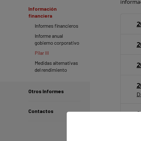
informac
Información
financiera
2
Informes financieros
Informe anual
gobierno corporativo
2
Pilar III
Medidas alternativas
2
del rendimiento
2
Otros Informes
D
Contactos
2
2