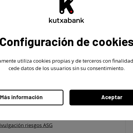
024 T3 - Requerimientos de divulgación
024 T2 - Requerimientos de divulgación
Configuración de cookie
ivulgación riesgos ASG
024 T1 - Requerimientos de divulgación
mente utiliza cookies propias y de terceros con finalidad
cede datos de los usuarios sin su consentimiento.
023 T4 - Requerimientos de divulgación
023 T3 - Requerimientos de divulgación
Más información
Aceptar
023 T2 - Requerimientos de divulgación
ivulgación riesgos ASG