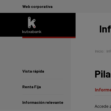
Web corporativa
In
Inicio
-
> I
Pilar
Vista rápida
Renta Fija
Informe
Información relevante
Accede a